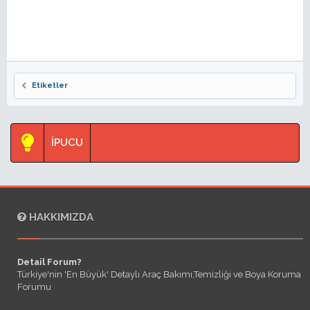
Etiketler
İPUCU
HAKKIMIZDA
Detail Forum?
Türkiye'nin 'En Büyük' Detaylı Araç Bakımı,Temizliği ve Boya Koruma
Forumu