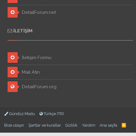
DetailForum.net
İLETIŞIM
İletişim Formu
Mail Atın
DetailForum.org
Gündüz Modu
Türkçe (TR)
Bize ulaşın
Şartlar ve kurallar
Gizlilik
Yardım
Ana sayfa