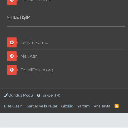
DetailForum.net
İLETIŞIM
İletişim Formu
Mail Atın
DetailForum.org
Gündüz Modu
Türkçe (TR)
Bize ulaşın
Şartlar ve kurallar
Gizlilik
Yardım
Ana sayfa