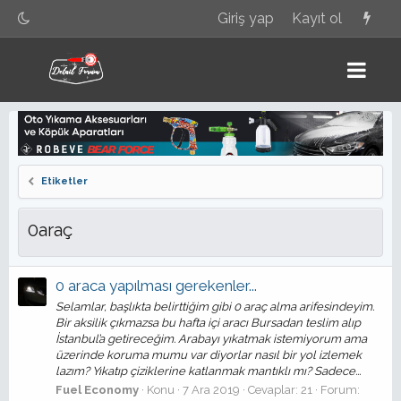
Giriş yap
Kayıt ol
Etiketler
0araç
0 araca yapılması gerekenler...
Selamlar, başlıkta belirttiğim gibi 0 araç alma arifesindeyim.
Bir aksilik çıkmazsa bu hafta içi aracı Bursadan teslim alıp
İstanbul’a getireceğim. Arabayı yıkatmak istemiyorum ama
üzerinde koruma mumu var diyorlar nasıl bir yol izlemek
lazım? Yıkatıp çiziklerine katlanmak mantıklı mı? Sadece...
Fuel Economy
Konu
7 Ara 2019
Cevaplar: 21
Forum: