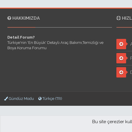
HAKKIMIZDA
HIZL
Detail Forum?
Türkiye'nin 'En Büyük' Detaylı Araç Bakımı,Temizliği ve
A
Boya Koruma Forumu
F
D
Gündüz Modu
Türkçe (TR)
Bu site çerezler ku