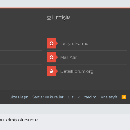
İLETIŞIM
İletişim Formu
Mail Atın
DetailForum.org
Bize ulaşın
Şartlar ve kurallar
Gizlilik
Yardım
Ana sayfa
bul etmiş olursunuz.