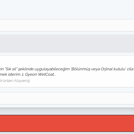
Sık sil" şeklinde uygulayabileceğim 'Bölünmüş veya Orjinal kutulu' cila arı
mek isterim. 1. Gyeon WetCoat...
rünleri Alışverişi