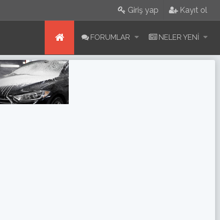
Giriş yap
Kayıt ol
FORUMLAR
NELER YENI