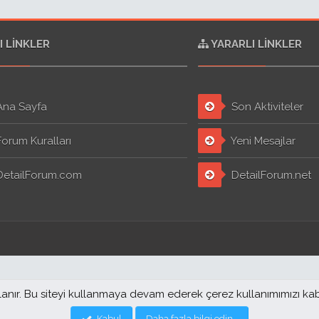
I LINKLER
YARARLI LINKLER
na Sayfa
Son Aktiviteler
orum Kuralları
Yeni Mesajlar
etailForum.com
DetailForum.net
llanır. Bu siteyi kullanmaya devam ederek çerez kullanımımızı ka
Kabul
Daha fazla bilgi edin…